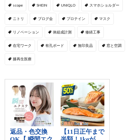
scope
SHEIN
UNIQLO
スマホショルダー
ニトリ
ブログ会
プロテイン
マスク
リノベーション
体組成計測
修繕工事
在宅ワーク
有孔ボード
無印良品
窓と空調
膝再生医療