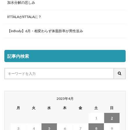
加水分解の悲しみ
IITTALAがIITTALAに？
【InBody】6月・相変わらず体脂肪率が男性並み
記事内検索
2023年4月
月
火
水
木
金
土
日
1
2
3
4
5
6
7
8
9