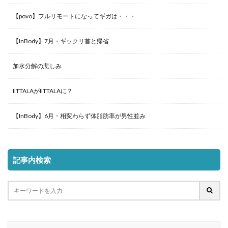
【povo】フルリモートになってギガは・・・
【InBody】7月・ギックリ首と帰省
加水分解の悲しみ
IITTALAがIITTALAに？
【InBody】6月・相変わらず体脂肪率が男性並み
記事内検索