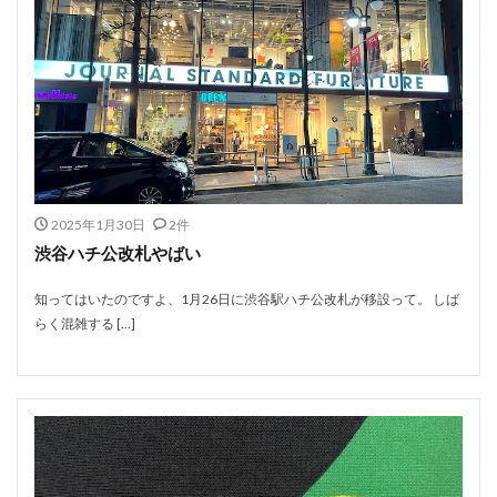
2025年1月30日
2件
渋谷ハチ公改札やばい
知ってはいたのですよ、1月26日に渋谷駅ハチ公改札が移設って。 しば
らく混雑する […]