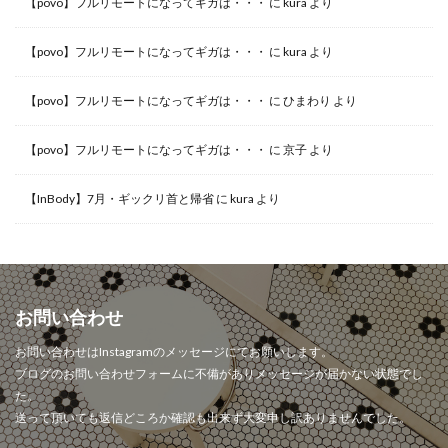
【povo】フルリモートになってギガは・・・
に
kura
より
【povo】フルリモートになってギガは・・・
に
kura
より
【povo】フルリモートになってギガは・・・
に
ひまわり
より
【povo】フルリモートになってギガは・・・
に
京子
より
【InBody】7月・ギックリ首と帰省
に
kura
より
お問い合わせ
お問い合わせはInstagramのメッセージにてお願いします。
ブログのお問い合わせフォームに不備がありメッセージが届かない状態でし
た。
送って頂いても返信どころか確認も出来ず大変申し訳ありませんでした。