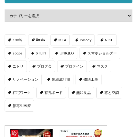
100均
iittala
IKEA
InBody
NIKE
scope
SHEIN
UNIQLO
スマホショルダー
ニトリ
ブログ会
プロテイン
マスク
リノベーション
体組成計測
修繕工事
在宅ワーク
有孔ボード
無印良品
窓と空調
膝再生医療