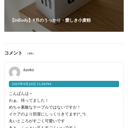
【InBody】9月のうっかり・愛しき小麦粉
コメント
（4件）
kyoko
2025年9月23日 11:38 PM
こんばんは～
わぁ、待ってました！
めちゃ素敵なテーブルではないですか！
イケアのより部屋にしっくりきてます(^_^)
丸いところがすごく可愛いです
あと、ふっとい足もすごくいいです！