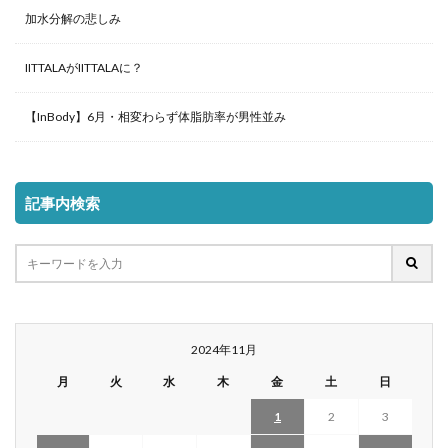
加水分解の悲しみ
IITTALAがIITTALAに？
【InBody】6月・相変わらず体脂肪率が男性並み
記事内検索
2024年11月
月
火
水
木
金
土
日
1
2
3