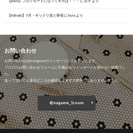
【povo】フルリモートになってギガは・・・
に
京子
より
【InBody】7月・ギックリ首と帰省
に
kura
より
お問い合わせ
お問い合わせはInstagramのメッセージにてお願いします。
ブログのお問い合わせフォームに不備がありメッセージが届かない状態でし
た。
送って頂いても返信どころか確認も出来ず大変申し訳ありませんでした。
@nagame_1room