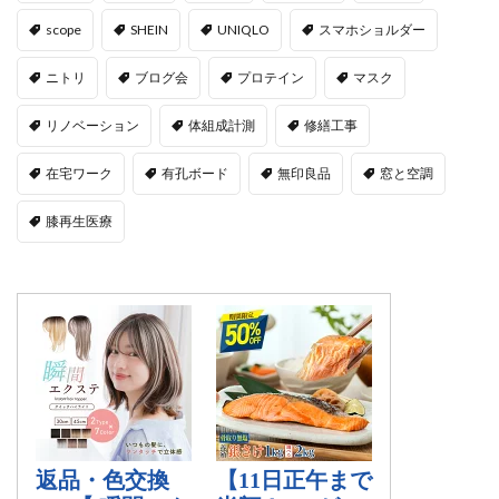
scope
SHEIN
UNIQLO
スマホショルダー
ニトリ
ブログ会
プロテイン
マスク
リノベーション
体組成計測
修繕工事
在宅ワーク
有孔ボード
無印良品
窓と空調
膝再生医療