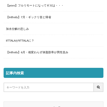
【povo】フルリモートになってギガは・・・
【InBody】7月・ギックリ首と帰省
加水分解の悲しみ
IITTALAがIITTALAに？
【InBody】6月・相変わらず体脂肪率が男性並み
記事内検索