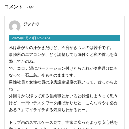
コメント
（2件）
ひまわり
2025年8月23日 6:57 AM
私は暑がりの汗かきだけど、冷房がきついのは苦手です。
事務所のエアコンが、どう調整しても気付くと私の首元を直
撃してたのね。
で、コロナ渦にパーテーション付けたらこれが冷房避けにも
なって一石二鳥。今もそのままです。
男性社員と女性社員の冷房設定温度の戦いって、昔っからよ
ねー。
外回りから帰って来る営業職とかいると我慢しようって思う
けど、一日中デスクワーク組ばかりだと「こんな冷やす必要
ある？」てイライラする気持ちわかるわー。
トップ画のスマホケース見て、実家に戻ったような安心感を