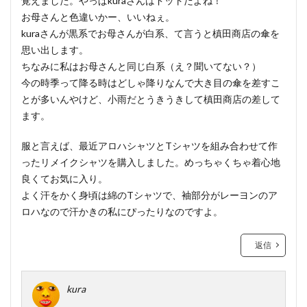
覚えました。やっぱkuraさんはドットだよね！
お母さんと色違いかー、いいねぇ。
kuraさんが黒系でお母さんが白系、て言うと槙田商店の傘を
思い出します。
ちなみに私はお母さんと同じ白系（え？聞いてない？）
今の時季って降る時はどしゃ降りなんで大き目の傘を差すこ
とが多いんやけど、小雨だとうきうきして槙田商店の差して
ます。
服と言えば、最近アロハシャツとTシャツを組み合わせて作
ったリメイクシャツを購入しました。めっちゃくちゃ着心地
良くてお気に入り。
よく汗をかく身頃は綿のTシャツで、袖部分がレーヨンのア
ロハなので汗かきの私にぴったりなのですよ。
返信
kura