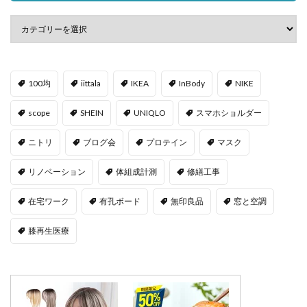
100均
iittala
IKEA
InBody
NIKE
scope
SHEIN
UNIQLO
スマホショルダー
ニトリ
ブログ会
プロテイン
マスク
リノベーション
体組成計測
修繕工事
在宅ワーク
有孔ボード
無印良品
窓と空調
膝再生医療