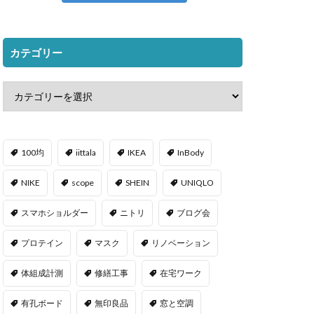
カテゴリー
100均
iittala
IKEA
InBody
NIKE
scope
SHEIN
UNIQLO
スマホショルダー
ニトリ
ブログ会
プロテイン
マスク
リノベーション
体組成計測
修繕工事
在宅ワーク
有孔ボード
無印良品
窓と空調