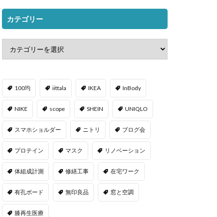
カテゴリー
100均
iittala
IKEA
InBody
NIKE
scope
SHEIN
UNIQLO
スマホショルダー
ニトリ
ブログ会
プロテイン
マスク
リノベーション
体組成計測
修繕工事
在宅ワーク
有孔ボード
無印良品
窓と空調
膝再生医療