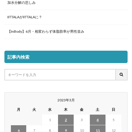
加水分解の悲しみ
IITTALAがIITTALAに？
【InBody】6月・相変わらず体脂肪率が男性並み
記事内検索
2023年3月
月
火
水
木
金
土
日
1
2
3
4
5
6
7
8
9
10
11
12