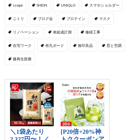
scope
SHEIN
UNIQLO
スマホショルダー
ニトリ
ブログ会
プロテイン
マスク
リノベーション
体組成計測
修繕工事
在宅ワーク
有孔ボード
無印良品
窓と空調
膝再生医療