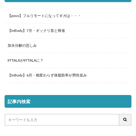
【povo】フルリモートになってギガは・・・
【InBody】7月・ギックリ首と帰省
加水分解の悲しみ
IITTALAがIITTALAに？
【InBody】6月・相変わらず体脂肪率が男性並み
記事内検索