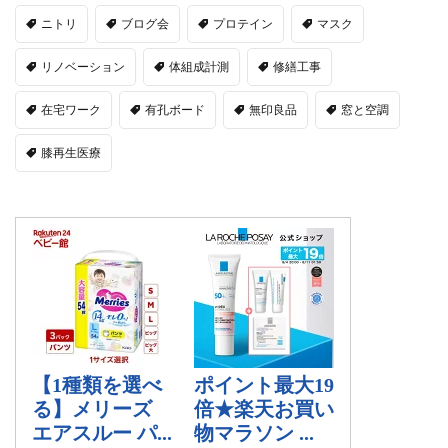
ニトリ
ブログ会
プロテイン
マスク
リノベーション
体組成計測
修繕工事
在宅ワーク
有孔ボード
無印良品
窓と空調
膝再生医療