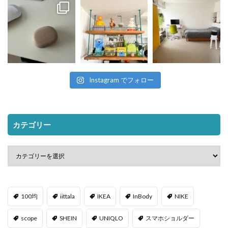
Instagram でフォロー
カテゴリー
100均
iittala
IKEA
InBody
NIKE
scope
SHEIN
UNIQLO
スマホショルダー