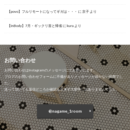
【povo】フルリモートになってギガは・・・
に
京子
より
【InBody】7月・ギックリ首と帰省
に
kura
より
お問い合わせ
お問い合わせはInstagramのメッセージにてお願いします。
ブログのお問い合わせフォームに不備がありメッセージが届かない状態でし
た。
送って頂いても返信どころか確認も出来ず大変申し訳ありませんでした。
@nagame_1room