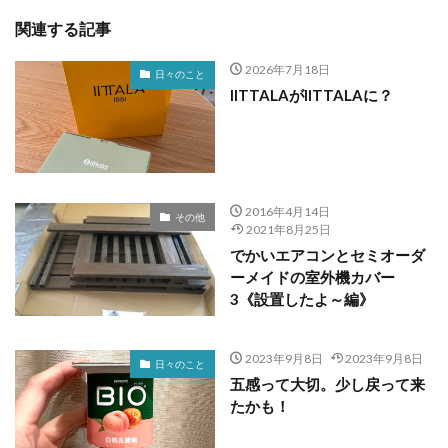
関連する記事
2026年7月18日
日々のこと
IITTALAがIITTALAに？
2016年4月14日
その他
2021年8月25日
でかいエアコンとセミオーダ
ーメイドの室外機カバー
3《設置したよ～編》
2023年9月8日
2023年9月8日
日々のこと
五感って大切。少し戻って来
たかも！