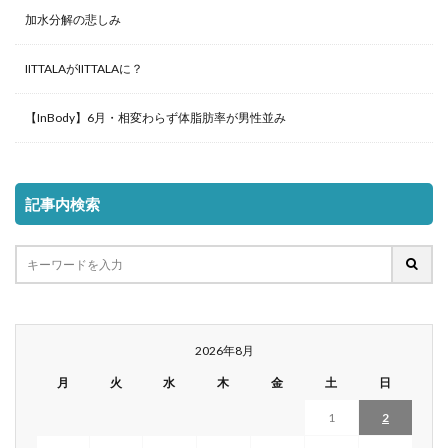
加水分解の悲しみ
IITTALAがIITTALAに？
【InBody】6月・相変わらず体脂肪率が男性並み
記事内検索
2026年8月
月
火
水
木
金
土
日
1
2