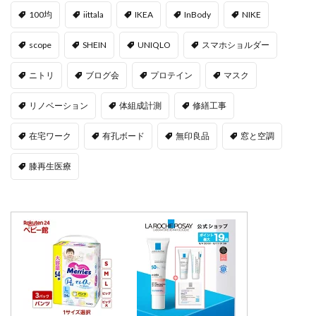
100均
iittala
IKEA
InBody
NIKE
scope
SHEIN
UNIQLO
スマホショルダー
ニトリ
ブログ会
プロテイン
マスク
リノベーション
体組成計測
修繕工事
在宅ワーク
有孔ボード
無印良品
窓と空調
膝再生医療