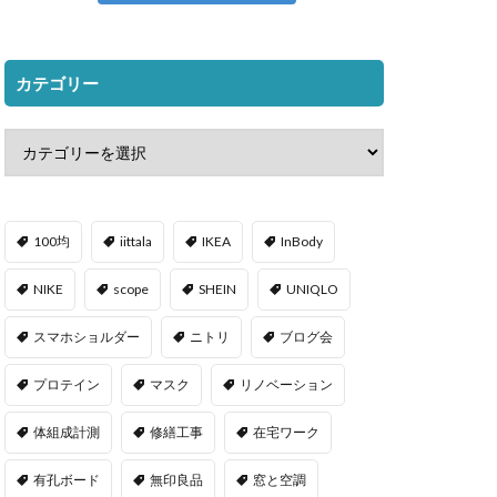
カテゴリー
100均
iittala
IKEA
InBody
NIKE
scope
SHEIN
UNIQLO
スマホショルダー
ニトリ
ブログ会
プロテイン
マスク
リノベーション
体組成計測
修繕工事
在宅ワーク
有孔ボード
無印良品
窓と空調