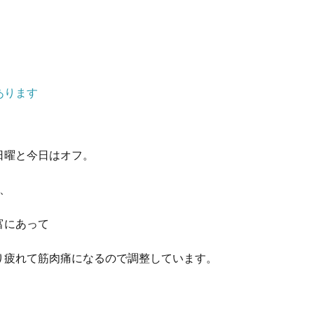
あります
日曜と今日はオフ。
、
富にあって
り疲れて筋肉痛になるので調整しています。