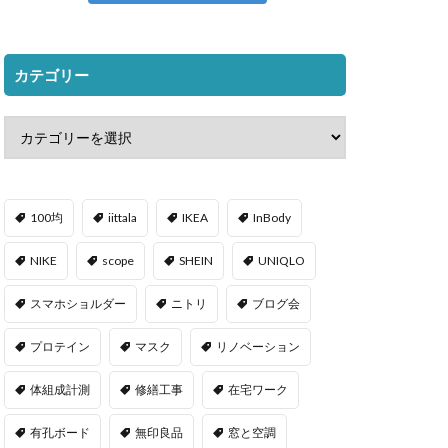
カテゴリー
100均
iittala
IKEA
InBody
NIKE
scope
SHEIN
UNIQLO
スマホショルダー
ニトリ
ブログ会
プロテイン
マスク
リノベーション
体組成計測
修繕工事
在宅ワーク
有孔ボード
無印良品
窓と空調