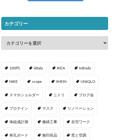
カテゴリー
100均
iittala
IKEA
InBody
NIKE
scope
SHEIN
UNIQLO
スマホショルダー
ニトリ
ブログ会
プロテイン
マスク
リノベーション
体組成計測
修繕工事
在宅ワーク
有孔ボード
無印良品
窓と空調