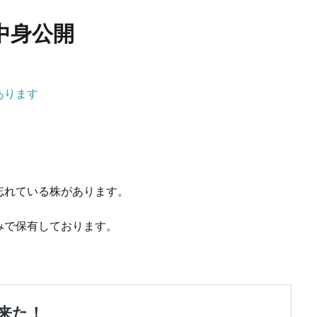
中身公開
あります
忘れている株があります。
みで保有しております。