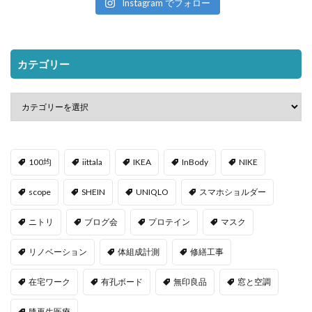
Instagram でフォロー
カテゴリー
100均
iittala
IKEA
InBody
NIKE
scope
SHEIN
UNIQLO
スマホショルダー
ニトリ
ブログ会
プロテイン
マスク
リノベーション
体組成計測
修繕工事
在宅ワーク
有孔ボード
無印良品
窓と空調
膝再生医療