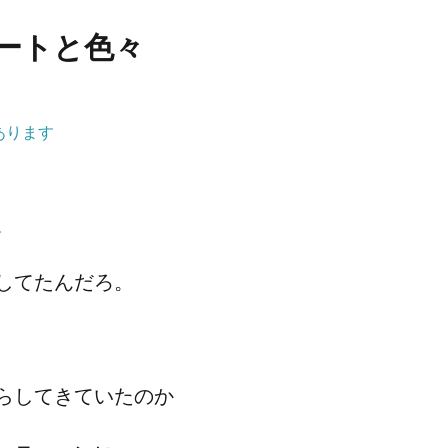
ートと色々
あります
。
してたんだろ。
らしてきていたのか