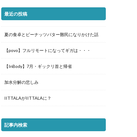
最近の投稿
夏の食卓とピーナッツバター難民になりかけた話
【povo】フルリモートになってギガは・・・
【InBody】7月・ギックリ首と帰省
加水分解の悲しみ
IITTALAがIITTALAに？
記事内検索