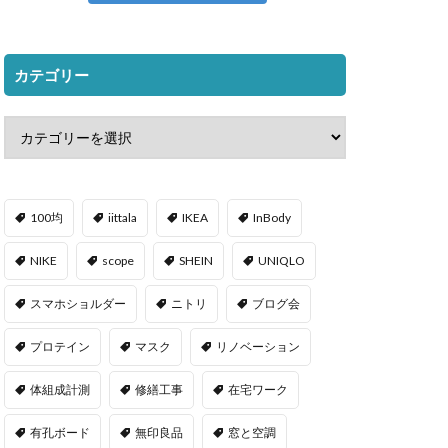
カテゴリー
100均
iittala
IKEA
InBody
NIKE
scope
SHEIN
UNIQLO
スマホショルダー
ニトリ
ブログ会
プロテイン
マスク
リノベーション
体組成計測
修繕工事
在宅ワーク
有孔ボード
無印良品
窓と空調