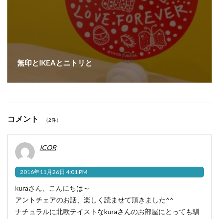
無印とIKEAとニトリと
コメント
（2件）
ICOR
2016年11月26日 4:01 PM
kuraさん、こんにちは～
アントチェアのお話、楽しく読ませて頂きました^^
ナチュラルに北欧テイストなkuraさんのお部屋にとっても馴