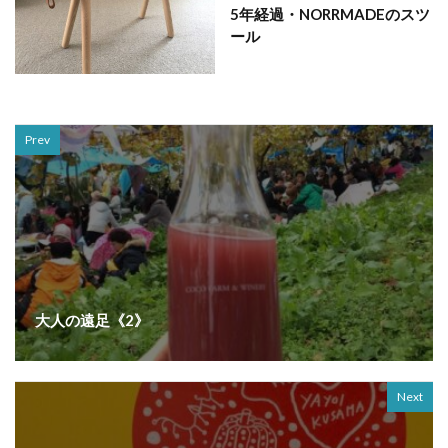
5年経過・NORRMADEのスツ
ール
Prev
大人の遠足《2》
Next