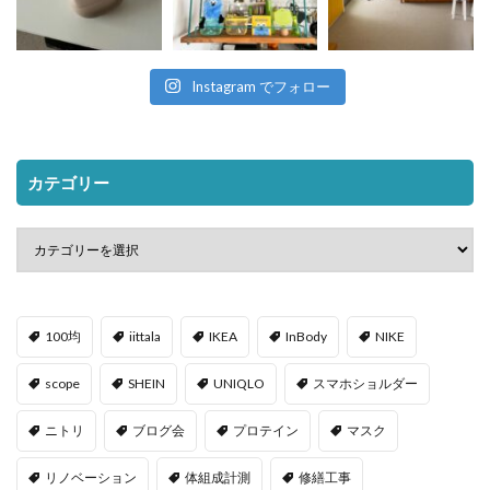
Instagram でフォロー
カテゴリー
100均
iittala
IKEA
InBody
NIKE
scope
SHEIN
UNIQLO
スマホショルダー
ニトリ
ブログ会
プロテイン
マスク
リノベーション
体組成計測
修繕工事