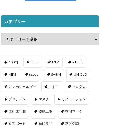
カテゴリー
100均
iittala
IKEA
InBody
NIKE
scope
SHEIN
UNIQLO
スマホショルダー
ニトリ
ブログ会
プロテイン
マスク
リノベーション
体組成計測
修繕工事
在宅ワーク
有孔ボード
無印良品
窓と空調