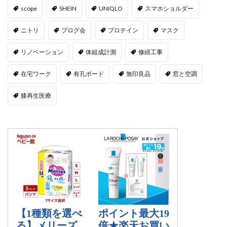
scope
SHEIN
UNIQLO
スマホショルダー
ニトリ
ブログ会
プロテイン
マスク
リノベーション
体組成計測
修繕工事
在宅ワーク
有孔ボード
無印良品
窓と空調
膝再生医療