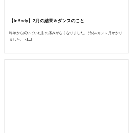
【InBody】2月の結果＆ダンスのこと
昨年から続いていた肘の痛みがなくなりました。 治るのに3ヶ月かかり
ました。 k […]