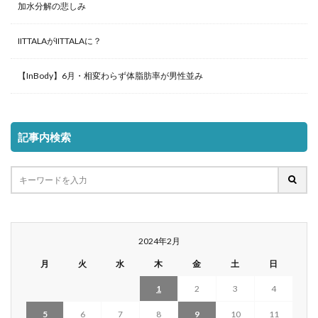
加水分解の悲しみ
IITTALAがIITTALAに？
【InBody】6月・相変わらず体脂肪率が男性並み
記事内検索
2024年2月
月
火
水
木
金
土
日
1
2
3
4
5
6
7
8
9
10
11