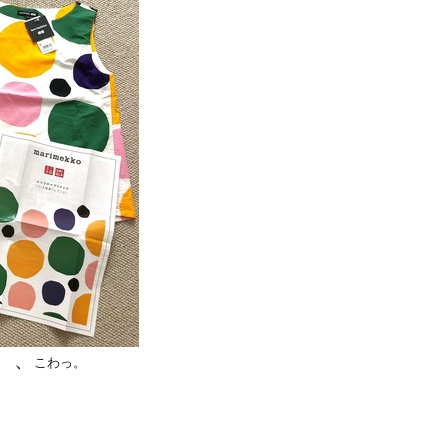
、、
こわっ。