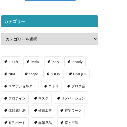
カテゴリー
100均
iittala
IKEA
InBody
NIKE
scope
SHEIN
UNIQLO
スマホショルダー
ニトリ
ブログ会
プロテイン
マスク
リノベーション
体組成計測
修繕工事
在宅ワーク
有孔ボード
無印良品
窓と空調