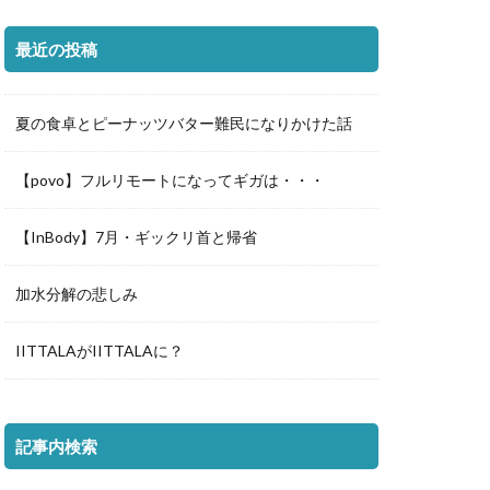
最近の投稿
夏の食卓とピーナッツバター難民になりかけた話
【povo】フルリモートになってギガは・・・
【InBody】7月・ギックリ首と帰省
加水分解の悲しみ
IITTALAがIITTALAに？
記事内検索