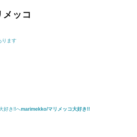
リメッコ
あります
marimekko/マリメッコ大好き!!