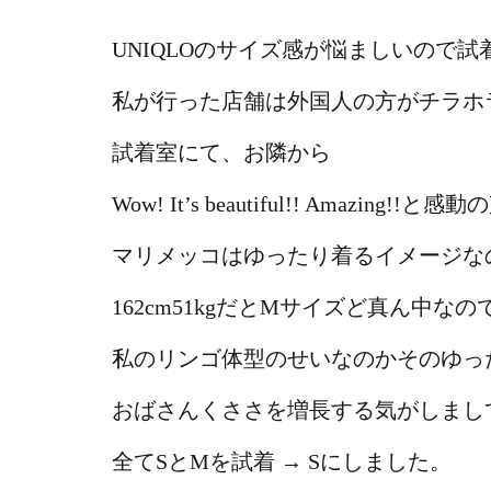
UNIQLOのサイズ感が悩ましいので試
私が行った店舗は外国人の方がチラホ
試着室にて、お隣から
Wow! It’s beautiful!! Amazin
マリメッコはゆったり着るイメージな
162cm51kgだとMサイズど真ん中な
私のリンゴ体型のせいなのかそのゆっ
おばさんくささを増長する気がしまし
全てSとMを試着 → Sにしました。