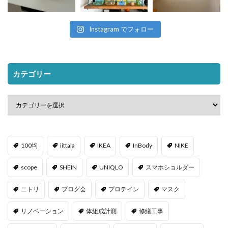
Instagram でフォロー
カテゴリー
100均
iittala
IKEA
InBody
NIKE
scope
SHEIN
UNIQLO
スマホショルダー
ニトリ
ブログ会
プロテイン
マスク
リノベーション
体組成計測
修繕工事