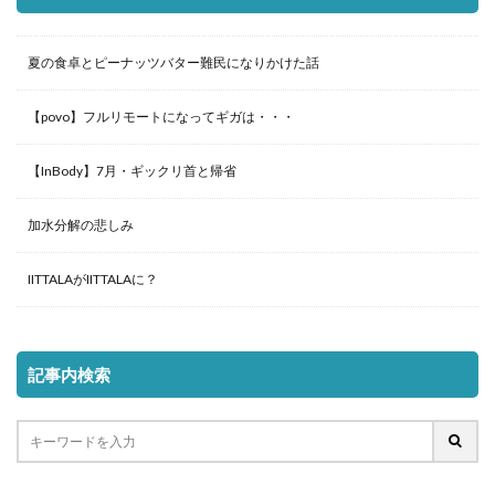
夏の食卓とピーナッツバター難民になりかけた話
【povo】フルリモートになってギガは・・・
【InBody】7月・ギックリ首と帰省
加水分解の悲しみ
IITTALAがIITTALAに？
記事内検索