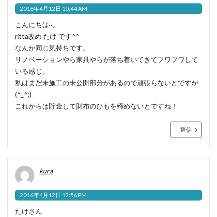
2016年4月12日 10:44 AM
こんにちは~。
ritta改め たけ です^^
なんか同じ気持ちです。
リノベーションやら家具やらが落ち着いてきてフワフワして
いる感じ。
私はまだ未施工の未公開部分があるので頑張らないとですが
(^_^;)
これからは貯金して財布のひもを締めないとですね！
返信
kura
2016年4月12日 12:56 PM
たけさん