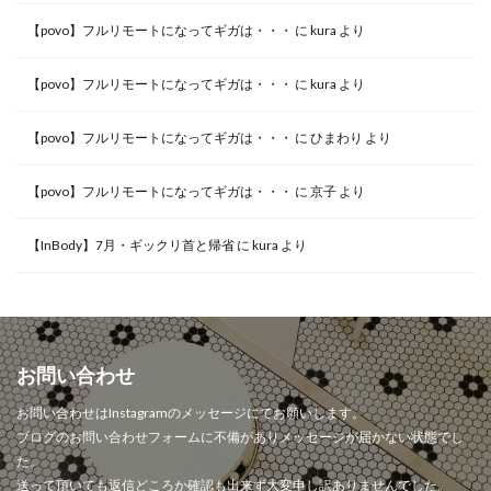
【povo】フルリモートになってギガは・・・
に
kura
より
【povo】フルリモートになってギガは・・・
に
kura
より
【povo】フルリモートになってギガは・・・
に
ひまわり
より
【povo】フルリモートになってギガは・・・
に
京子
より
【InBody】7月・ギックリ首と帰省
に
kura
より
お問い合わせ
お問い合わせはInstagramのメッセージにてお願いします。
ブログのお問い合わせフォームに不備がありメッセージが届かない状態でし
た。
送って頂いても返信どころか確認も出来ず大変申し訳ありませんでした。