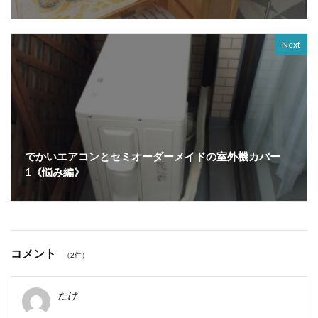
Next
でかいエアコンとセミオーダーメイドの室外機カバー
1《悩み編》
コメント
（2件）
たけ