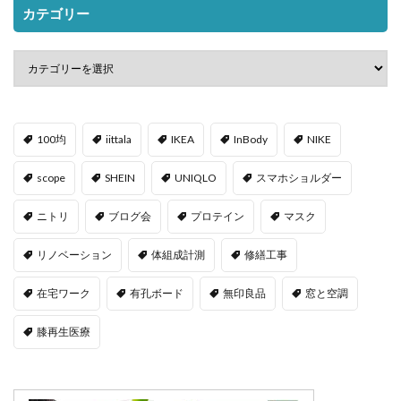
カテゴリー
100均
iittala
IKEA
InBody
NIKE
scope
SHEIN
UNIQLO
スマホショルダー
ニトリ
ブログ会
プロテイン
マスク
リノベーション
体組成計測
修繕工事
在宅ワーク
有孔ボード
無印良品
窓と空調
膝再生医療