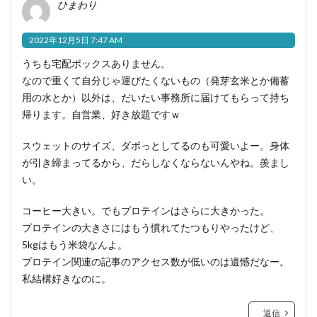
ひまわり
2022年12月5日 7:47 AM
うちも宅配ボックスありません。
なので重くて自分じゃ運びたくないもの（発芽玄米とか備蓄
用の水とか）以外は、だいたい事務所に届けてもらって持ち
帰ります。自営業、好き放題ですｗ
スウェットのサイズ、ダボっとしてるのも可愛いよー。身体
が引き締まってるから、だらしなくならないんやね。羨まし
い。
コーヒー大きい。でもプロテインはさらに大きかった。
プロテインの大きさにはもう慣れてたつもりやったけど、
5kgはもう米袋なんよ。
プロテイン関連の記事のアクセス数が低いのは遺憾だなー。
私結構好きなのに。
返信