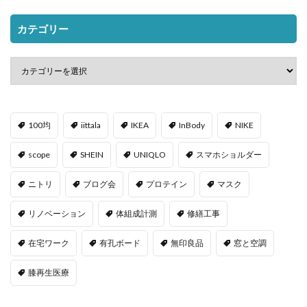
カテゴリー
100均
iittala
IKEA
InBody
NIKE
scope
SHEIN
UNIQLO
スマホショルダー
ニトリ
ブログ会
プロテイン
マスク
リノベーション
体組成計測
修繕工事
在宅ワーク
有孔ボード
無印良品
窓と空調
膝再生医療