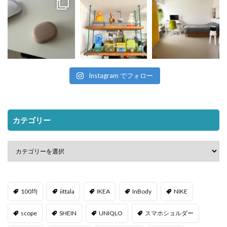
Instagram でフォロー
カテゴリー
100均
iittala
IKEA
InBody
NIKE
scope
SHEIN
UNIQLO
スマホショルダー