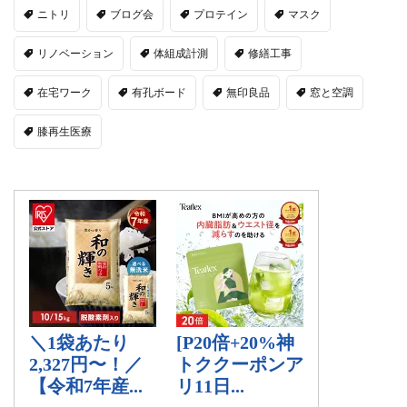
ニトリ
ブログ会
プロテイン
マスク
リノベーション
体組成計測
修繕工事
在宅ワーク
有孔ボード
無印良品
窓と空調
膝再生医療