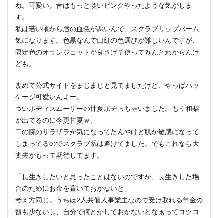
ね。可愛い。昔はもっと淡いピンクやったような気がしま
す。
私は若い頃から唇の血色が悪いんで、スクラブリップバーム
気になります。色黒なんで口紅の色選びが難しいんですが、
限定色のオランジェットが良さげ？使ってみんとわからんけ
ども。
改めて公式サイトをまじまじと見てましたけど、やっぱパッ
ケージ可愛いんよー。
ついボディスムーザーの甘夏ポチっちゃいました。もう和梨
が出てるのに今更甘夏ｗ。
二の腕のザラザラが気になってたんやけど肌が敏感になって
しまってるのでスクラブ系は避けてました。でもこれなら大
丈夫かもって期待してます。
「長生きしたいと思ったことはないのですが、長生きした場
合のためにお金を置いておかないと」
考え方同じ。うちは2人共個人事業主なので受け取れる年金の
額も少ないし、自分で何とかしておかないとなぁってコツコ