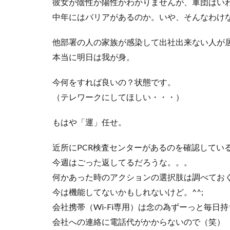
彼女が陰性か陽性かわかりませんが、軍団はい
中年にはバリアがあるのか。いや、そんなわけ
他部署の人の家族が感染して出社出来ない人が
本当に明日は我が身。
今何をすれば良いの？状態です。
（テレワークにしてほしい・・・）
もはや「運」任せ。
近所にPCR検査センターがあるのを確認してい
今週はごった返してるだろうな。。。
何かあった時のアクションの選択肢は調べてお
今は機能してないかもしれないけど。^^;
会社携帯（Wi-Fi専用）は念の為ずーっと毎日
会社への連絡に電話代がかからないので（笑）