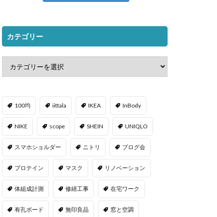
カテゴリー
100均
iittala
IKEA
InBody
NIKE
scope
SHEIN
UNIQLO
スマホショルダー
ニトリ
ブログ会
プロテイン
マスク
リノベーション
体組成計測
修繕工事
在宅ワーク
有孔ボード
無印良品
窓と空調