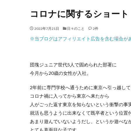
コロナに関するショート
2022年7月21日
日々のこと
2件
※当ブログはアフィリエイト広告を含む場合が
団塊ジュニア世代5人で固められた部署に
今月から20歳の女性が入社。
2年前に専門学校へ通うために東京へ引っ越し
コロナ禍に入ってから東京へ来たから
人がごった返す東京を知らないという衝撃の事
就活も思うように出来なくて既卒者という位置
あまり遊んでいないようだし、というか遊べな
とても真面目な子です。