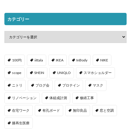
カテゴリー
100均
iittala
IKEA
InBody
NIKE
scope
SHEIN
UNIQLO
スマホショルダー
ニトリ
ブログ会
プロテイン
マスク
リノベーション
体組成計測
修繕工事
在宅ワーク
有孔ボード
無印良品
窓と空調
膝再生医療