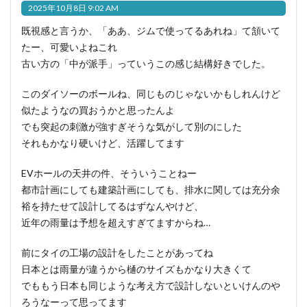
2025年10月8日 9:02 AM
既視感と言うか、「ああ、ジムで使ってるあれね」て頷いて
たー、可愛いよねこれ
古い方の「中が派手」っていうこの感じ結構好きでした。
このダイソーのボールね、同じものじゃないかもしれんけど
似たようなの買おうかと思ったんよ
でも突起の刺激が強すぎそうな気がして別のにした
それもかなり硬いけど、活躍してます
EVホールの天井の件、そういうことねー
都市計画にしても建築計画にしても、排水に関しては充分余
裕を持たせて設計してるはずなんやけど、
近年の雨量は予想を超えすぎてますからね…
前にタイの工場の設計をしたことがあってね
日本とは雨量が違うから樋のサイズもかなり大きくて
でももう日本も同じような考え方で設計しないといけんのや
ろうなーって思ってます