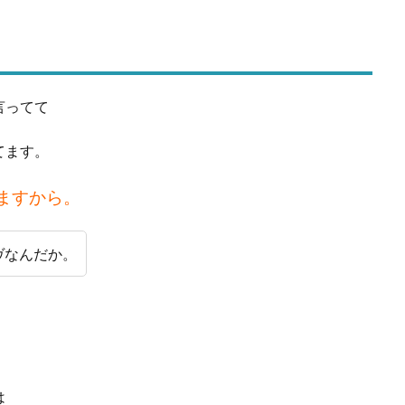
言ってて
てます。
ますから。
ヴなんだか。
は