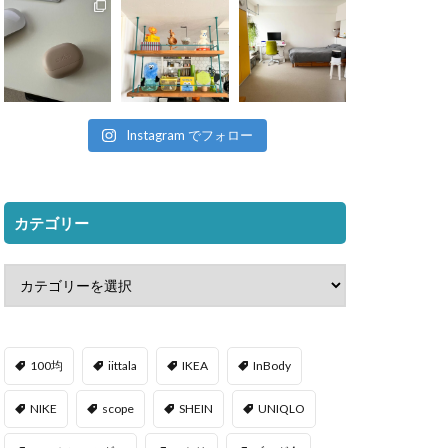
Instagram でフォロー
カテゴリー
100均
iittala
IKEA
InBody
NIKE
scope
SHEIN
UNIQLO