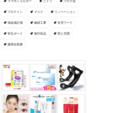
スマホショルダー
ニトリ
ブログ会
プロテイン
マスク
リノベーション
体組成計測
修繕工事
在宅ワーク
有孔ボード
無印良品
窓と空調
膝再生医療