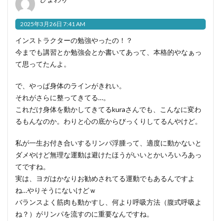
2025年3月26日 7:41 AM
インストラクターの勉強やったの！？
今までも講習とか勉強会とか書いてあって、本格的やなぁっ
て思ってたんよ。
で、やっぱ身体のラインがきれい。
それがさらに整ってきてる…。
これだけ身体を動かしてきてるkuraさんでも、こんなに変わ
るもんなのか。わりと心の底からびっくりしてるんやけど。
私が一生お付き合いするリンパ浮腫って、適度に動かないと
ダメやけど無理な運動は避けたほうがいいとかいろいろあっ
てですね。
実は、ヨガはかなりお勧めされてる運動でもあるんですよ
ね…やりそうにないけどｗ
バランスよく筋肉も動かすし、何より呼吸方法（腹式呼吸よ
ね？）がリンパを流すのに重要なんですね。