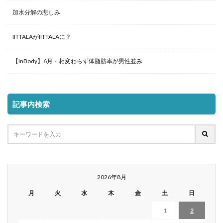
加水分解の悲しみ
IITTALAがIITTALAに？
【InBody】6月・相変わらず体脂肪率が男性並み
記事内検索
2026年8月
月
火
水
木
金
土
日
1
2