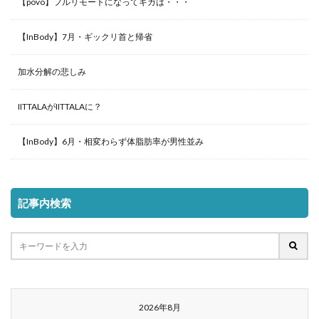
【povo】フルリモートになってギガは・・・
【InBody】7月・ギックリ首と帰省
加水分解の悲しみ
IITTALAがIITTALAに？
【InBody】6月・相変わらず体脂肪率が男性並み
記事内検索
2026年8月