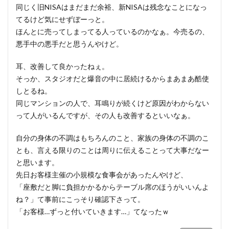
同じく旧NISAはまだまだ余裕、新NISAは残念なことになっ
てるけど気にせずぼーっと。
ほんとに売ってしまってる人っているのかなぁ。今売るの、
悪手中の悪手だと思うんやけど。
耳、改善して良かったねぇ。
そっか、スタジオだと爆音の中に居続けるからまあまあ酷使
しとるね。
同じマンションの人で、耳鳴りが続くけど原因がわからない
って人がいるんですが、その人も改善するといいなぁ。
自分の身体の不調はもちろんのこと、家族の身体の不調のこ
とも、言える限りのことは周りに伝えることって大事だなー
と思います。
先日お客様主催の小規模な食事会があったんやけど、
「座敷だと脚に負担かかるからテーブル席のほうがいいんよ
ね？」て事前にこっそり確認下さって。
「お客様…ずっと付いていきます…」てなったｗ