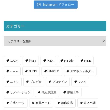
Instagram でフォロー
カテゴリー
100均
iittala
IKEA
InBody
NIKE
scope
SHEIN
UNIQLO
スマホショルダー
ニトリ
ブログ会
プロテイン
マスク
リノベーション
体組成計測
修繕工事
在宅ワーク
有孔ボード
無印良品
窓と空調