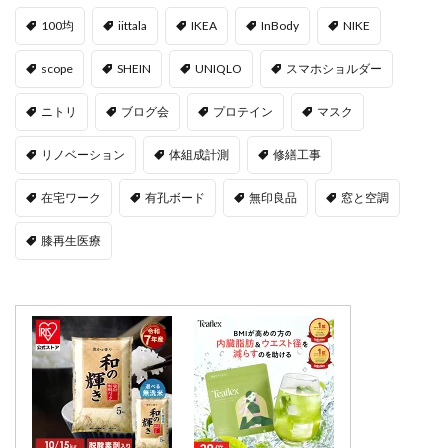
100均
iittala
IKEA
InBody
NIKE
scope
SHEIN
UNIQLO
スマホショルダー
ニトリ
ブログ会
プロテイン
マスク
リノベーション
体組成計測
修繕工事
在宅ワーク
有孔ボード
無印良品
窓と空調
膝再生医療