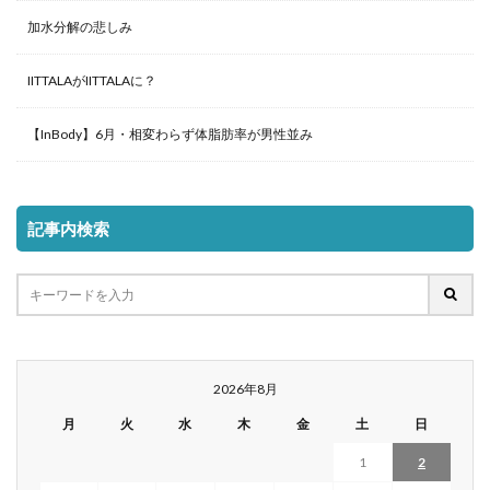
加水分解の悲しみ
IITTALAがIITTALAに？
【InBody】6月・相変わらず体脂肪率が男性並み
記事内検索
2026年8月
月
火
水
木
金
土
日
1
2