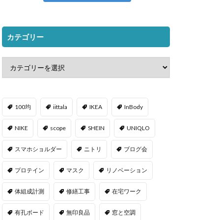
カテゴリー
100均
iittala
IKEA
InBody
NIKE
scope
SHEIN
UNIQLO
スマホショルダー
ニトリ
ブログ会
プロテイン
マスク
リノベーション
体組成計測
修繕工事
在宅ワーク
有孔ボード
無印良品
窓と空調