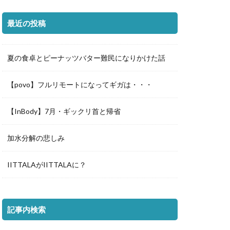
最近の投稿
夏の食卓とピーナッツバター難民になりかけた話
【povo】フルリモートになってギガは・・・
【InBody】7月・ギックリ首と帰省
加水分解の悲しみ
IITTALAがIITTALAに？
記事内検索