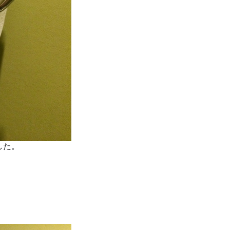
した。
。