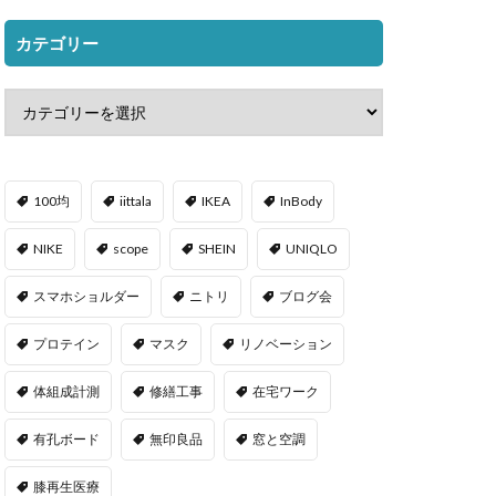
カテゴリー
100均
iittala
IKEA
InBody
NIKE
scope
SHEIN
UNIQLO
スマホショルダー
ニトリ
ブログ会
プロテイン
マスク
リノベーション
体組成計測
修繕工事
在宅ワーク
有孔ボード
無印良品
窓と空調
膝再生医療