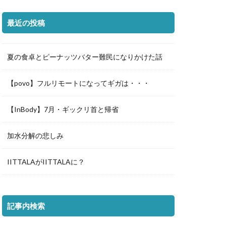
最近の投稿
夏の食卓とピーナッツバター難民になりかけた話
【povo】フルリモートになってギガは・・・
【InBody】7月・ギックリ首と帰省
加水分解の悲しみ
IITTALAがIITTALAに？
記事内検索