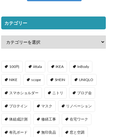
カテゴリー
100均
iittala
IKEA
InBody
NIKE
scope
SHEIN
UNIQLO
スマホショルダー
ニトリ
ブログ会
プロテイン
マスク
リノベーション
体組成計測
修繕工事
在宅ワーク
有孔ボード
無印良品
窓と空調