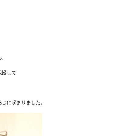
め。
我慢して
。
感じに収まりました。