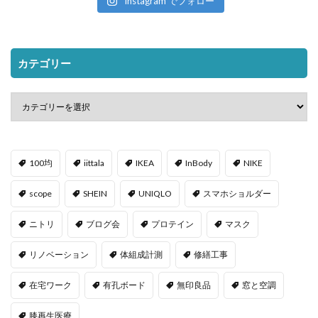
Instagram でフォロー
カテゴリー
100均
iittala
IKEA
InBody
NIKE
scope
SHEIN
UNIQLO
スマホショルダー
ニトリ
ブログ会
プロテイン
マスク
リノベーション
体組成計測
修繕工事
在宅ワーク
有孔ボード
無印良品
窓と空調
膝再生医療