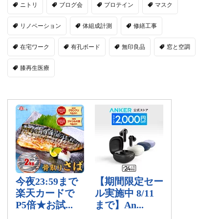
ニトリ
ブログ会
プロテイン
マスク
リノベーション
体組成計測
修繕工事
在宅ワーク
有孔ボード
無印良品
窓と空調
膝再生医療