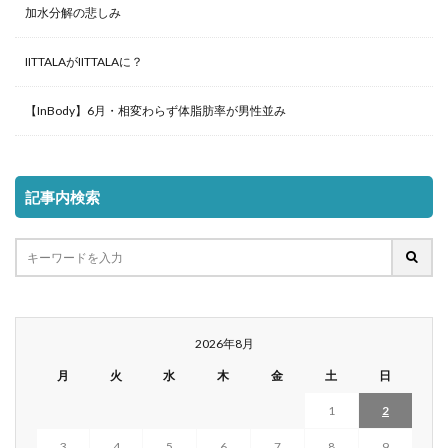
加水分解の悲しみ
IITTALAがIITTALAに？
【InBody】6月・相変わらず体脂肪率が男性並み
記事内検索
2026年8月
月
火
水
木
金
土
日
1
2
3
4
5
6
7
8
9