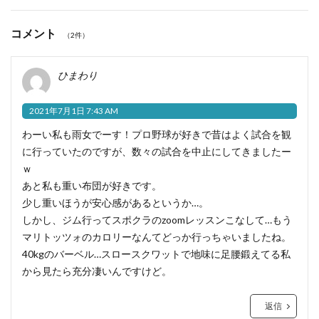
コメント
（2件）
ひまわり
2021年7月1日 7:43 AM
わーい私も雨女でーす！プロ野球が好きで昔はよく試合を観
に行っていたのですが、数々の試合を中止にしてきましたー
ｗ
あと私も重い布団が好きです。
少し重いほうが安心感があるというか…。
しかし、ジム行ってスポクラのzoomレッスンこなして…もう
マリトッツォのカロリーなんてどっか行っちゃいましたね。
40kgのバーベル…スロースクワットで地味に足腰鍛えてる私
から見たら充分凄いんですけど。
返信