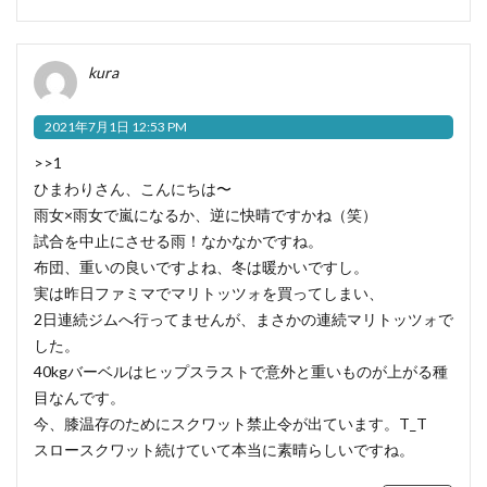
kura
2021年7月1日 12:53 PM
>>1
ひまわりさん、こんにちは〜
雨女×雨女で嵐になるか、逆に快晴ですかね（笑）
試合を中止にさせる雨！なかなかですね。
布団、重いの良いですよね、冬は暖かいですし。
実は昨日ファミマでマリトッツォを買ってしまい、
2日連続ジムへ行ってませんが、まさかの連続マリトッツォで
した。
40kgバーベルはヒップスラストで意外と重いものが上がる種
目なんです。
今、膝温存のためにスクワット禁止令が出ています。T_T
スロースクワット続けていて本当に素晴らしいですね。