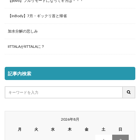
【povo】フルリモートになってギガは・・・
【InBody】7月・ギックリ首と帰省
加水分解の悲しみ
IITTALAがIITTALAに？
記事内検索
2026年8月
月
火
水
木
金
土
日