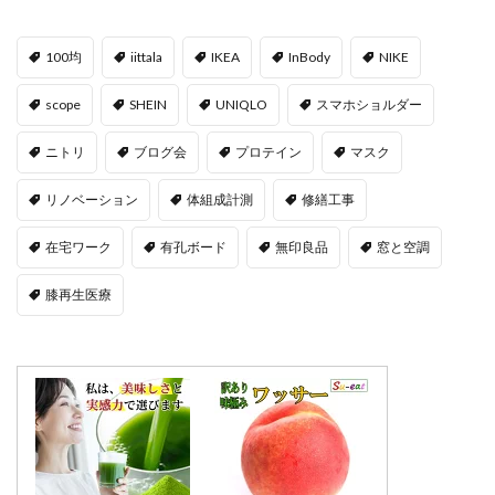
100均
iittala
IKEA
InBody
NIKE
scope
SHEIN
UNIQLO
スマホショルダー
ニトリ
ブログ会
プロテイン
マスク
リノベーション
体組成計測
修繕工事
在宅ワーク
有孔ボード
無印良品
窓と空調
膝再生医療