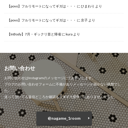
【povo】フルリモートになってギガは・・・
に
ひまわり
より
【povo】フルリモートになってギガは・・・
に
京子
より
【InBody】7月・ギックリ首と帰省
に
kura
より
お問い合わせ
お問い合わせはInstagramのメッセージにてお願いします。
ブログのお問い合わせフォームに不備がありメッセージが届かない状態でし
た。
送って頂いても返信どころか確認も出来ず大変申し訳ありませんでした。
@nagame_1room