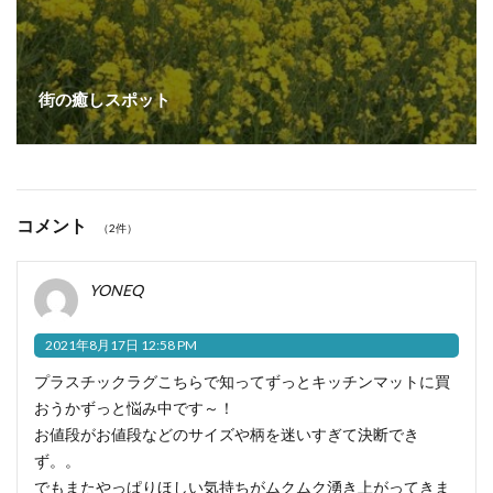
街の癒しスポット
コメント
（2件）
YONEQ
2021年8月17日 12:58 PM
プラスチックラグこちらで知ってずっとキッチンマットに買
おうかずっと悩み中です～！
お値段がお値段などのサイズや柄を迷いすぎて決断でき
ず。。
でもまたやっぱりほしい気持ちがムクムク湧き上がってきま