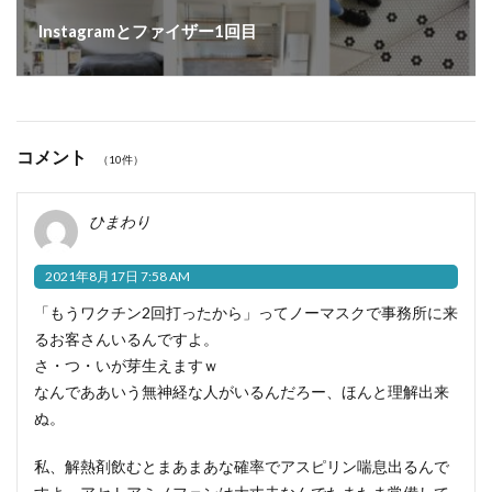
Instagramとファイザー1回目
コメント
（10件）
ひまわり
2021年8月17日 7:58 AM
「もうワクチン2回打ったから」ってノーマスクで事務所に来
るお客さんいるんですよ。
さ・つ・いが芽生えますｗ
なんでああいう無神経な人がいるんだろー、ほんと理解出来
ぬ。
私、解熱剤飲むとまあまあな確率でアスピリン喘息出るんで