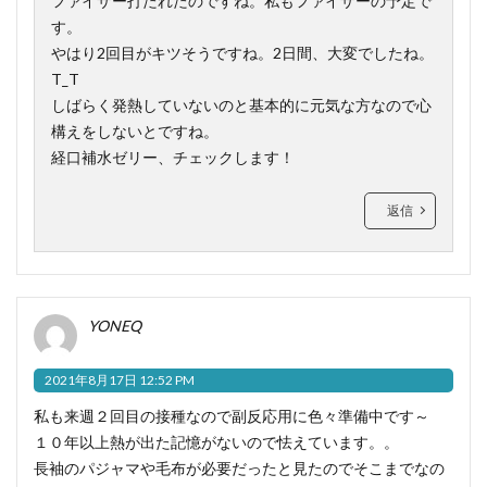
ファイザー打たれたのですね。私もファイザーの予定で
す。
やはり2回目がキツそうですね。2日間、大変でしたね。
T_T
しばらく発熱していないのと基本的に元気な方なので心
構えをしないとですね。
経口補水ゼリー、チェックします！
返信
YONEQ
2021年8月17日 12:52 PM
私も来週２回目の接種なので副反応用に色々準備中です～
１０年以上熱が出た記憶がないので怯えています。。
長袖のパジャマや毛布が必要だったと見たのでそこまでなの