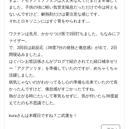
すよ。アセトアミノフェンは大丈夫なんでたまたま常備して
ました。子供の頃に軽い気管支喘息だっただけで今は何とも
ないんですけど、解熱剤だけは要注意な感じです。
それとロキソニンにはすぐ胃をやられます…。
ワクチンは先月、かかりつけ医で2回打ちました。ちなみにフ
ァイザー。
で、2回目は副反応（38度7分の発熱と倦怠感）が出て、2日
間寝込みましたよ。
はぐパンお世話係さんがブログで紹介されてた経口補水ゼリ
ー「アクアソリタ」を準備していたのですが、めちゃくちゃ
活躍しました。
病気じゃないのがわかってるし心の準備も出来ていたので良
かったんですけど、倦怠感がすごかったですね。
熱が上がる時にたいして寒気もせずに、気が付いたら38度超
えてたのも不思議でした。
kuraさんは木曜日ですね？ご武運を！