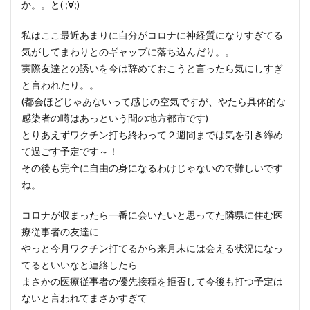
か。。と( ;∀;)
私はここ最近あまりに自分がコロナに神経質になりすぎてる
気がしてまわりとのギャップに落ち込んだり。。
実際友達との誘いを今は辞めておこうと言ったら気にしすぎ
と言われたり。。
(都会ほどじゃあないって感じの空気ですが、やたら具体的な
感染者の噂はあっという間の地方都市です)
とりあえずワクチン打ち終わって２週間までは気を引き締め
て過ごす予定です～！
その後も完全に自由の身になるわけじゃないので難しいです
ね。
コロナが収まったら一番に会いたいと思ってた隣県に住む医
療従事者の友達に
やっと今月ワクチン打てるから来月末には会える状況になっ
てるといいなと連絡したら
まさかの医療従事者の優先接種を拒否して今後も打つ予定は
ないと言われてまさかすぎて