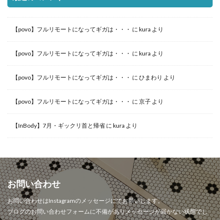
【povo】フルリモートになってギガは・・・
に
kura
より
【povo】フルリモートになってギガは・・・
に
kura
より
【povo】フルリモートになってギガは・・・
に
ひまわり
より
【povo】フルリモートになってギガは・・・
に
京子
より
【InBody】7月・ギックリ首と帰省
に
kura
より
お問い合わせ
お問い合わせはInstagramのメッセージにてお願いします。
ブログのお問い合わせフォームに不備がありメッセージが届かない状態でし