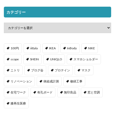
カテゴリー
100均
iittala
IKEA
InBody
NIKE
scope
SHEIN
UNIQLO
スマホショルダー
ニトリ
ブログ会
プロテイン
マスク
リノベーション
体組成計測
修繕工事
在宅ワーク
有孔ボード
無印良品
窓と空調
膝再生医療