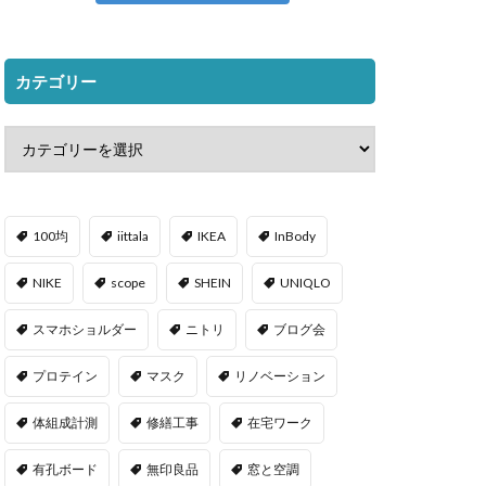
カテゴリー
100均
iittala
IKEA
InBody
NIKE
scope
SHEIN
UNIQLO
スマホショルダー
ニトリ
ブログ会
プロテイン
マスク
リノベーション
体組成計測
修繕工事
在宅ワーク
有孔ボード
無印良品
窓と空調