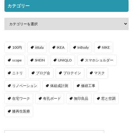
カテゴリー
100均
iittala
IKEA
InBody
NIKE
scope
SHEIN
UNIQLO
スマホショルダー
ニトリ
ブログ会
プロテイン
マスク
リノベーション
体組成計測
修繕工事
在宅ワーク
有孔ボード
無印良品
窓と空調
膝再生医療