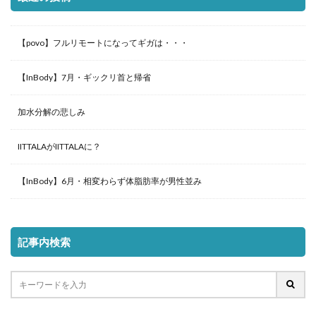
【povo】フルリモートになってギガは・・・
【InBody】7月・ギックリ首と帰省
加水分解の悲しみ
IITTALAがIITTALAに？
【InBody】6月・相変わらず体脂肪率が男性並み
記事内検索