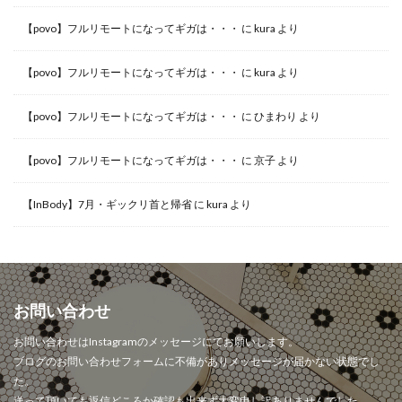
【povo】フルリモートになってギガは・・・
に
kura
より
【povo】フルリモートになってギガは・・・
に
kura
より
【povo】フルリモートになってギガは・・・
に
ひまわり
より
【povo】フルリモートになってギガは・・・
に
京子
より
【InBody】7月・ギックリ首と帰省
に
kura
より
お問い合わせ
お問い合わせはInstagramのメッセージにてお願いします。
ブログのお問い合わせフォームに不備がありメッセージが届かない状態でし
た。
送って頂いても返信どころか確認も出来ず大変申し訳ありませんでした。