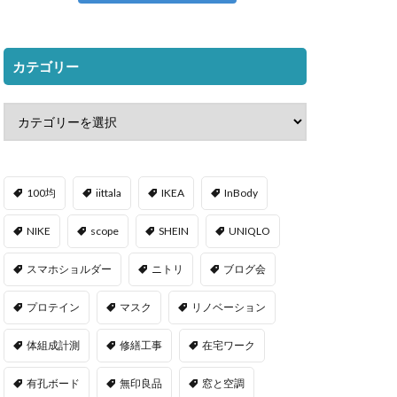
カテゴリー
100均
iittala
IKEA
InBody
NIKE
scope
SHEIN
UNIQLO
スマホショルダー
ニトリ
ブログ会
プロテイン
マスク
リノベーション
体組成計測
修繕工事
在宅ワーク
有孔ボード
無印良品
窓と空調