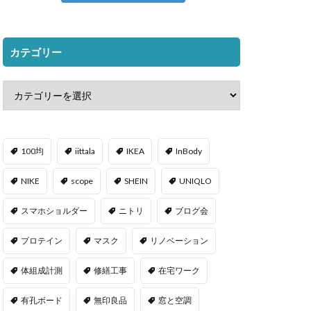
カテゴリー
100均
iittala
IKEA
InBody
NIKE
scope
SHEIN
UNIQLO
スマホショルダー
ニトリ
ブログ会
プロテイン
マスク
リノベーション
体組成計測
修繕工事
在宅ワーク
有孔ボード
無印良品
窓と空調