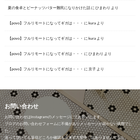
夏の食卓とピーナッツバター難民になりかけた話
に
ひまわり
より
【povo】フルリモートになってギガは・・・
に
kura
より
【povo】フルリモートになってギガは・・・
に
kura
より
【povo】フルリモートになってギガは・・・
に
ひまわり
より
【povo】フルリモートになってギガは・・・
に
京子
より
お問い合わせ
お問い合わせはInstagramのメッセージにてお願いします。
ブログのお問い合わせフォームに不備がありメッセージが届かない状態でし
た。
送って頂いても返信どころか確認も出来ず大変申し訳ありませんでした。