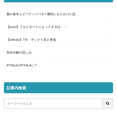
夏の食卓とピーナッツバター難民になりかけた話
【povo】フルリモートになってギガは・・・
【InBody】7月・ギックリ首と帰省
加水分解の悲しみ
IITTALAがIITTALAに？
記事内検索