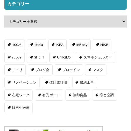
カテゴリー
100均
iittala
IKEA
InBody
NIKE
scope
SHEIN
UNIQLO
スマホショルダー
ニトリ
ブログ会
プロテイン
マスク
リノベーション
体組成計測
修繕工事
在宅ワーク
有孔ボード
無印良品
窓と空調
膝再生医療