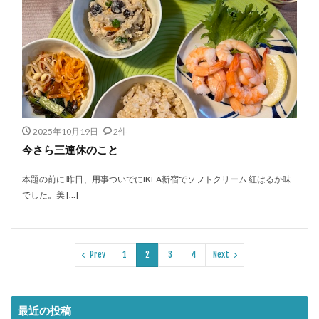
2025年10月19日
2件
今さら三連休のこと
本題の前に 昨日、用事ついでにIKEA新宿でソフトクリーム 紅はるか味
でした。美 […]
Prev
1
2
3
4
Next
最近の投稿