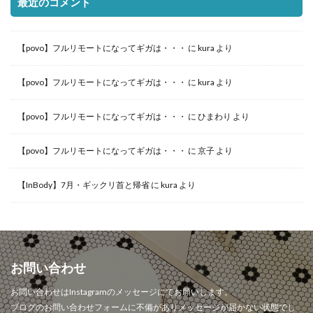
最近のコメント
【povo】フルリモートになってギガは・・・
に
kura
より
【povo】フルリモートになってギガは・・・
に
kura
より
【povo】フルリモートになってギガは・・・
に
ひまわり
より
【povo】フルリモートになってギガは・・・
に
京子
より
【InBody】7月・ギックリ首と帰省
に
kura
より
お問い合わせ
お問い合わせはInstagramのメッセージにてお願いします。
ブログのお問い合わせフォームに不備がありメッセージが届かない状態でし