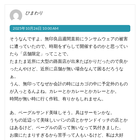
ひまわり
2025年10月26日 10:00 AM
そうなんですよ。無印良品週間直前にランサムウェアの被害
に遭っていたので、時期をずらして開催するのかと思ってい
たら「店舗限定」ってことで。
たまたま近所に大型の路面店が出来たばかりだったので良か
ったんやけど、近所に店舗が無い場合なんて困るだろうな
ぁ。
うん、無印ってなぜか会計の時にはカゴの中に予定外のもの
が入っとるんよね。カレーとかカレーとかカレーとか。
時間が無い時に行く作戦、有りかもしれません。
あ、ベーグルサンド美味しそう。具はサーモンかな。
うちの近辺って美味しいパンの店とかサンドイッチの店とか
はあるけど、ベーグルの店って無いなって気付きました。
お腹にたまりすぎるから苦手って人もいるけど、私は大好