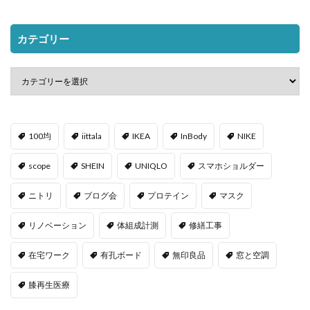
カテゴリー
100均
iittala
IKEA
InBody
NIKE
scope
SHEIN
UNIQLO
スマホショルダー
ニトリ
ブログ会
プロテイン
マスク
リノベーション
体組成計測
修繕工事
在宅ワーク
有孔ボード
無印良品
窓と空調
膝再生医療