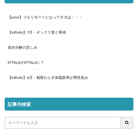
【povo】フルリモートになってギガは・・・
【InBody】7月・ギックリ首と帰省
加水分解の悲しみ
IITTALAがIITTALAに？
【InBody】6月・相変わらず体脂肪率が男性並み
記事内検索