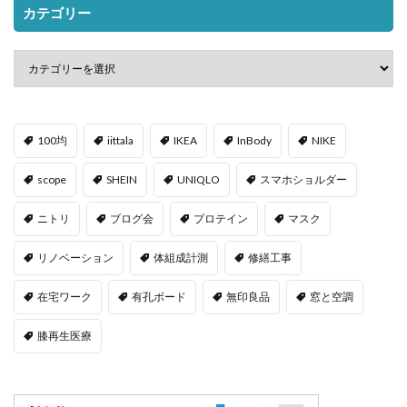
カテゴリー
100均
iittala
IKEA
InBody
NIKE
scope
SHEIN
UNIQLO
スマホショルダー
ニトリ
ブログ会
プロテイン
マスク
リノベーション
体組成計測
修繕工事
在宅ワーク
有孔ボード
無印良品
窓と空調
膝再生医療