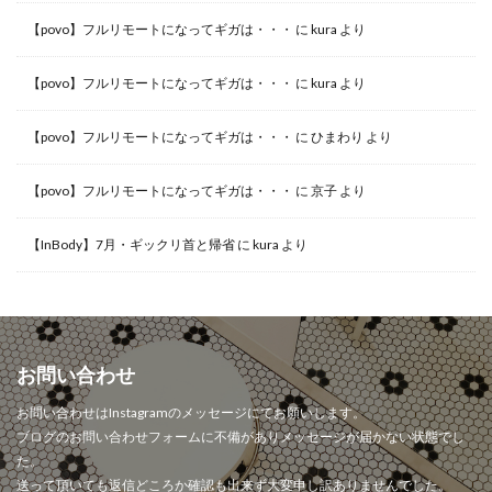
【povo】フルリモートになってギガは・・・
に
kura
より
【povo】フルリモートになってギガは・・・
に
kura
より
【povo】フルリモートになってギガは・・・
に
ひまわり
より
【povo】フルリモートになってギガは・・・
に
京子
より
【InBody】7月・ギックリ首と帰省
に
kura
より
お問い合わせ
お問い合わせはInstagramのメッセージにてお願いします。
ブログのお問い合わせフォームに不備がありメッセージが届かない状態でし
た。
送って頂いても返信どころか確認も出来ず大変申し訳ありませんでした。