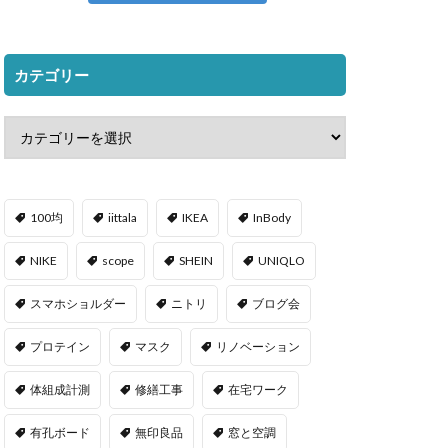
カテゴリー
100均
iittala
IKEA
InBody
NIKE
scope
SHEIN
UNIQLO
スマホショルダー
ニトリ
ブログ会
プロテイン
マスク
リノベーション
体組成計測
修繕工事
在宅ワーク
有孔ボード
無印良品
窓と空調