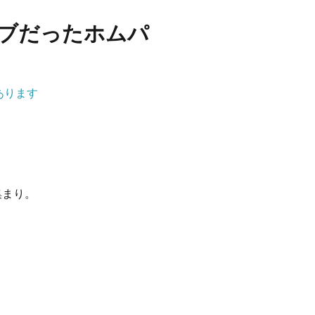
ブだったホムパ
あります
集まり。